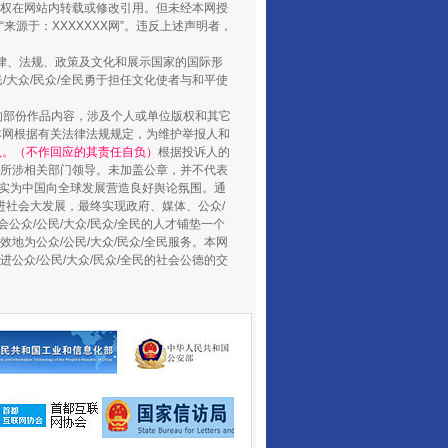
权在网站内转载或修改引用。但未经本网授
源于：XXXXXXX网”。违反上述声明者，
行业协会接连发公告
法律、法规、政策及文化和展示国家的国际形
大众/民众/全民勇于担任文化使者与和平使
的部份作品内容，涉及个人或单位版权和其它
本网根据有关法律法规规定，为维护举报人和
认。（不作回应的其责任自负）
根据投诉人的
至所涉相关部门领导。未加盖公章，并不代表
督，实为中国向全球发展营造良好舆论氛围。通
促进社会大发展，最终实现政府、媒体、公众/
公众/公民/大众/民众/全民的人才铺垫一个
地为公众/公民/大众/民众/全民服务。本网
进公众/公民/大众/民众/全民的社会公德的交
让核能赋能千行百业