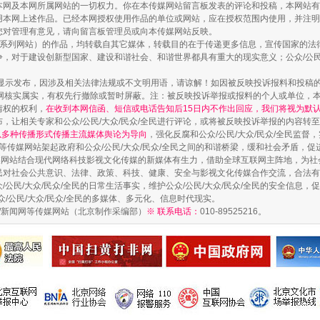
本网及本网所属网站的一切权力。你在本传媒网站留言板发表的评论和投稿，本网站有
本网上述作品。已经本网授权使用作品的单位或网站，应在授权范围内使用，并注明“来
您对管理有意见，请向留言板管理员或向本传媒网站反映。
实
一纸欠条伤亲情 巡回调解促和解..
本传媒系列网站）的作品，均转载自其它媒体，转载目的在于传递更多信息，宣传国家的
，对于建设创新型国家、建设和谐社会、和谐世界都具有重大的现实意义；公众/公民/
显示发布，因涉及相关法律法规或不文明用语，请谅解！如因被反映投诉报料和投稿
网核实属实，有权先行撤除或暂时屏蔽。注：被反映投诉举报或报料的个人或单位，
情权的权利，
在收到本网信函、短信或电话告知后15日内不作出回应，我们将视为默
，让相关专家和公众/公民/大众/民众/全民进行评论，或将被反映投诉举报的内容转
网以多种传播形式传播主流媒体舆论为导向
，强化反腐和公众/公民/大众/民众/全民监
等传媒网站架起政府和公众/公民/大众/民众/全民之间的和谐桥梁，缓和社会矛盾，
媒网站结合现代网络科技影视文化传媒的新媒体有生力，借助全球互联网主阵地，为社会
全民对社会公共意识、法律、政策、科技、健康、安全与影视文化传媒合作交流，合法有效
公民/大众/民众/全民的日常生活事实，维护公众/公民/大众/民众/全民的安全信息，促
众/公民/大众/民众/全民的多媒体、多元化、信息时代现实。
法制/新闻网等传媒网站（北京制作采编部）
※ 联系电话：
010-89525216。
题”
法徽映军营 权益有保障