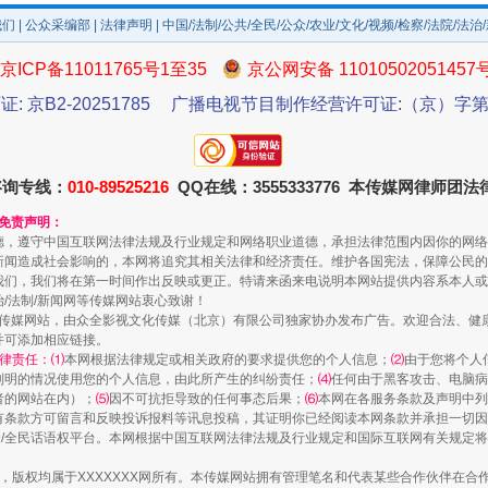
我们
|
公众采编部
|
法律声明
| 中国/法制/公共/全民/公众/农业/文化/视频/检察/法院/法治
京ICP备11011765号1至35
京公网安备 11010502051457
证: 京B2-20251785
广播电视节目制作经营许可证:（京）字第3
咨询专线：
010-89525216
QQ在线：3555333776 本传媒网律师团
和免责声明：
德，遵守中国互联网法律法规及行业规定和网络职业道德，承担法律范围内因你的网络
新闻造成社会影响的，本网将追究其相关法律和经济责任。维护各国宪法，保障公民的
一颗心始终滚烫
我们，我们将在第一时间作出反映或更正。特请来函来电说明本网站提供内容系本人或
治/法制/新闻网等传媒网站衷心致谢！
新闻网等传媒网站，由众全影视文化传媒（北京）有限公司独家协办发布广告。欢迎合法、
并可添加相应链接。
律责任：⑴
本网根据法律规定或相关政府的要求提供您的个人信息；
⑵
由于您将个人
列明的情况使用您的个人信息，由此所产生的纠纷责任；
⑷
任何由于黑客攻击、电脑病
者的网站在内）；
⑸
因不可抗拒导致的任何事态后果；
⑹
本网在各服务条款及声明中列
有条款方可留言和反映投诉报料等讯息投稿，其证明你已经阅读本网条款并承担一切因
民众/全民话语权平台。本网根据中国互联网法律法规及行业规定和国际互联网有关规定
作品，版权均属于XXXXXXX网所有。本传媒网站拥有管理笔名和代表某些合作伙伴在