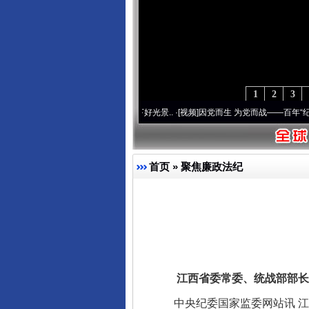
完善运行机制助力责任有效落
1
2
3
使命 奋进复兴征程丨宝塔山下好光景..
·[视频]
因党而生 为党而战——百年“纪”事⑧加强
首页
»
聚焦廉政法纪
东山县通报“牛蛙产品抗生素超标问
江西省委常委、统战部部长李
中央纪委国家监委网站讯 江