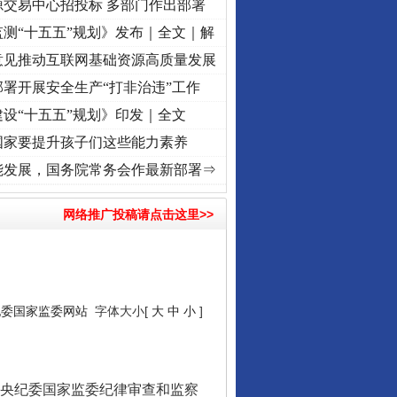
源交易中心招投标 多部门作出部署
测“十五五”规划》发布｜全文｜解
意见推动互联网基础资源高质量发展
行业协会接连发公告
署开展安全生产“打非治违”工作
设“十五五”规划》印发｜全文
国家要提升孩子们这些能力素养
复兴征程丨红船起航处 潮起..
·[视频]
一首歌的时间，读懂乐至的“诗与远方”
·[视频]
从
能发展，国务院常务会作最新部署⇒
网络推广投稿请点击这里>>
纪委国家监委网站
字体大小[
大
中
小
]
让核能赋能千行百业
央纪委国家监委纪律审查和监察