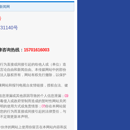
/新闻网
号
1140号
法律咨询热线：
15701616003
行为直接或间接引起的给他人或（单位）造
言论自由和新闻自由。本传媒网站中的部份
还老百姓一个明白家底
法人版权所有，网站有权先行撤除，以保护
健康网站和报刊电视台友情链接，授权合法、健
信息泄漏或其他原因导致的个人信息泄漏；
⑶
毒侵入或政府管制而造成的暂时性网站关闭
明的使用方式或免责情形；
⑺
你在本网站留
您的行为而直接或间接引起的法律责任，与
将不定期更新本声明。
合作伙伴的网站上使用你留言在本网站内容和反