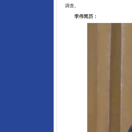
调查。
李伟简历：
千年窑火 生生不息
揭开“小金库”的免责幌子