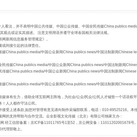
，并不表明中国公共传媒、中国公众传媒、中国全民传媒China publics media/中国公
s等传媒网站同意其观点或证实其描述。 注意文明用语并遵守全球各国相关法律法规。
联网新闻信息服务管理规定
》。
接或间接引起的法律责任。
镜头丨大暑三秋近
publics media/中国公众新闻China publics news/中国法制新闻Chinese l
a publics media/中国公众新闻China publics news/中国法制新闻Chinese
 publics media/中国公众新闻China publics news/中国法制新闻Chinese 
publics media/中国公众新闻China publics news/中国法制新闻Chinese l
媒体有生力，借助全球互联网主阵地，为社会/公众/民众/公民人才铺垫一个话语权平
务！人人都作守法公民。
接受上述条款,如您对管理有意见请向制作采编部联系，电话：010-89525216。
媒网的支持帮助与合作交流。众全影视文化传媒（北京）有限公司独家主办 :
网 经工信部备案：京ICP备11011765号1至52，京公网安备：11011202001678号
部/代理部敬上。
如何以同查同治破解风腐交织难题