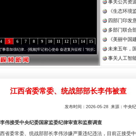
事关公共资
《生态环境监
读
四部门印发
实
一纸欠条伤亲情 巡回调解促和解..
多部门联合部
《美丽中国建
4
5
6
7
8
9
10
11
12
13
14
15
未来五年，
纪律..
·[视频]
牢记初心使命 奋进复兴征程丨“转折之城”激荡..
·[视频]
牢记初心使命 奋进
事关人工智
江西省委常委、统战部部长李伟被查
发布时间：2026-05-28 来源：
中央
题”
法徽映军营 权益有保障
伟接受中央纪委国家监委纪律审查和监察调查
西省委常委、统战部部长李伟涉嫌严重违纪违法，目前正接受中