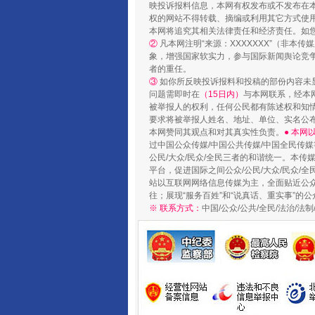
映投诉报料信息，本网有权发布或不发布在
权的网站不得转载、摘编或利用其它方式使用
本网将追究其相关法律责任和经济责任。如
完善运行机制助力责任有效落
②
凡本网注明“来源：XXXXXXX”（非
象，增强国家软实力，参与国际新闻舆论竞争
者的重任。
③
如你所反映投诉报料和投稿的部份内容未
问题需即时在
（15日内）
与本网联系，经本
被举报人的权利，任何公民都有陈述权和知
要求将被举报人姓名、地址、单位、实名公布
本网赞同其观点和对其真实性负责。
● 本
过中国公众传媒/中国公共传媒/中国全民传媒
公民/大众/民众/全民三者的和谐统一。本传
平台，促进国际之间公众/公民/大众/民众/
站以互联网网络信息传媒为主，全面贴近公众/
往；展现“服务百姓”和“说真话、重实事”的公
※ 联系方式：
中国/公众/公共/全民/法治/
东山县通报“牛蛙产品抗生素超标问