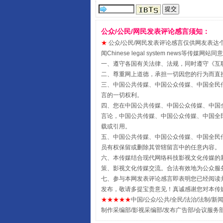
公众/公民/网民发表评论感言须知：
★
公众/公民/网民发表评论感言仅供网友表达个人看法
闻Chinese legal system new
一、遵守各国有关法律、法规，同时遵守《
互
二、尊重网上道德，承担一切因您的行为而直
国家大学科技园优化重塑工作
三、中国公共传媒、中国公众传媒、中国全民传媒China 
言的一切权利。
四、您在中国公共传媒、中国公众传媒、中国全民传媒Chin
言论，中国公共传媒、中国公众传媒、中国全民传媒China
载或引用。
五、中国公共传媒、中国公众传媒、中国全民传媒China 
员有权保留或删除其管辖留言中的任意内容。
六、本传媒结合现代网络科技影视文化传媒的新
策、影视文化传媒交流。合法有效地为公众服
七、参与本网发表评论感言即表明您已经阅读并
发布，敬请多提宝贵意见！真诚感谢您对本传
★★★★★
中国/公众/公共/全民/法治/法制/新闻
制作采编部/影视采编部/发布广告部/会议服务
扯下公款旅游的“隐身衣”