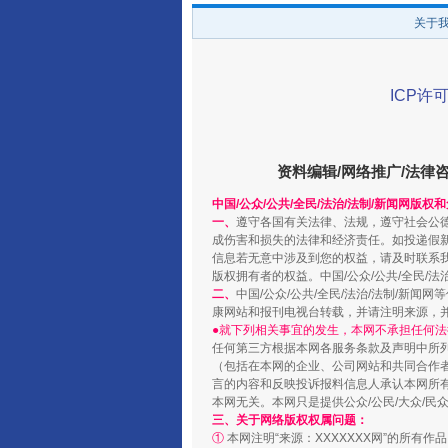
关于
ICP许可
资料编辑/网络推广/法律
中国/公众/公共/全民/法治/法制/新闻网版权
一、
遵守各国有关法律、法规，遵守社会公
成伤害和损失的法律和经济责任。如投递假
“蜀中异人”王建安的艺术幻境
信息若无意中涉及到您的权益，请及时联系
版权拥有者的权益。中国/公众/公共/全民/法
二、
中国/公众/公共/全民/法治/法制/
康网站和报刊电视台转载，并请注明来源，
●就下列相关事宜的发生，本网不承担任何法
任何第三方根据本网各服务条款及声明中所
（包括在本网的企业、公司网站和共同合作
言的内容和反映投诉报料信息人承认本网所
本网无关。本网只是提供公众/公民/大众/
三、关于网络版权权属问题：
①
本网注明“来源：XXXXXXX网”的所有