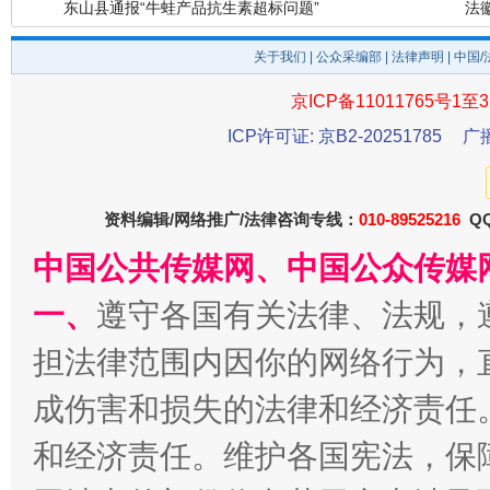
关于我们
|
公众采编部
|
法律声明
| 中国
京ICP备11011765号1至3
ICP许可证: 京B2-20251785
广
千年窑火 生生不息
一
资料编辑/网络推广/法律咨询专线：
010-89525216
QQ
中国公共传媒网、中国公众传媒
一、
遵守各国有关法律、法规，
担法律范围内因你的网络行为，
成伤害和损失的法律和经济责任
和经济责任。维护各国宪法，保
揭开“小金库”的免责幌子