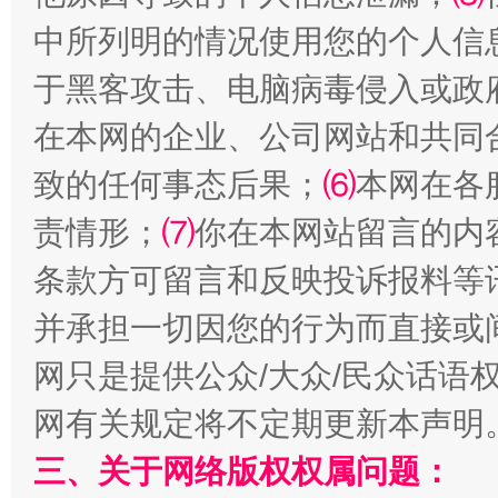
中所列明的情况使用您的个人信
于黑客攻击、电脑病毒侵入或政
全民健身五年计划来了！等你上场
在本网的企业、公司网站和共同
致的任何事态后果；
⑹
本网在各
责情形；
⑺
你在本网站留言的内
条款方可留言和反映投诉报料等
并承担一切因您的行为而直接或
网只是提供公众/大众/民众话语
阿坝州三大球赛在茂县开幕
规模最
网有关规定将不定期更新本声明
三、关于网络版权权属问题：