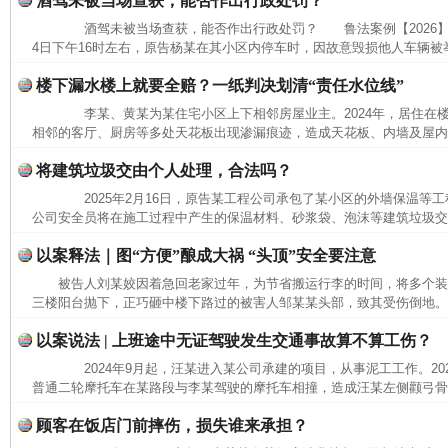
酒驾未被当场查获，能否作出行政处罚？
酒驾未被当场查获，能否作出行政处罚？ 鲁法案例【2026】3
4日下午16时左右，原告杨某在其小区内停车时，因故意毁损他人车辆被举
楼下漏水楼上就要全赔？一纸判决划清“责任水位线”
李某、黄某为某住宅小区上下相邻房屋业主。2024年，居住在
相邻的客厅、厨房等多处天花板出现渗漏痕迹，造成天花板、内墙及屋内沙
将建筑垃圾交由个人处理，合法吗？
2025年2月16日，原告某工程公司承包了某小区的外墙保温等工程。
公司安全员将在施工过程中产生的保温材料、砂浆袋、泡沫等建筑垃圾交给
以案释法｜图“方便”酿成大祸 “头顶”安全要注意
被告人刘某姣因着急回老家过年，为节省搬运行李的时间，将多个
三楼阳台抛下，正巧砸中楼下路过的被害人邹某某头部，致其受伤倒地。经
以案说法 | 上班途中无证驾驶发生交通事故算不算工伤？
2024年9月起，汪某进入某公司承建的项目，从事泥工工作。2025
普通二轮摩托车在某路段与李某驾驶的摩托车相撞，造成汪某左侧颧弓骨折
顾客在饭店门前摔伤，损失谁来承担？