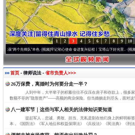
1
2
3
4
5
6
7
8
9
10
“两个先锋队”本色
·[视频]
牢记初心使命 奋进复兴征程丨宝塔山下好光景..
·[视频]
因党而
首页
- 律师说法 -
省市负责人>>>
26万保费，离婚时为何要分走一半？
人到中年，大半辈子的积蓄往往不仅压在房子和存款上，很多家
数额不菲的"隐形资产"——高额的商业保险。但当婚姻走到尽头，面对这笔
八一建军节｜这些与军人相关的法律知识要知道
提起军人，忠诚、勇敢、担当、无私是刻在他们身上的鲜明标签
本，《国防法》《军人地位和权益保障法》《兵役法》《民法典》《刑法》