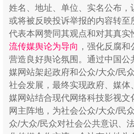
姓名、地址、单位、实名公布，让
或将被反映投诉举报的内容转至
完善运行机制助力责任有效落实
一纸欠条
代表本网赞同其观点和对其真实
流传媒舆论为导向
，强化反腐和
营造良好舆论氛围。通过中国公共
媒网站架起政府和公众/大众/民
社会发展，最终实现政府、媒体、
媒网站结合现代网络科技影视文
东山县通报“牛蛙产品抗生素超标问题”
法
网主阵地，为社会公众/大众/民
众/大众/民众对社会公共意识、