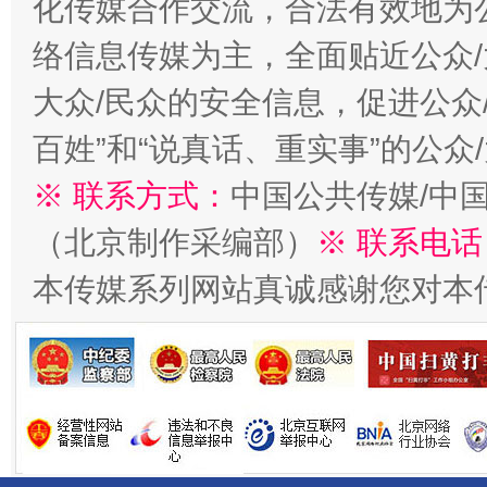
化传媒合作交流，合法有效地为公
络信息传媒为主，全面贴近公众/
大众/民众的安全信息，促进公众
百姓”和“说真话、重实事”的公众
千年窑火 生生不息
一
※ 联系方式：
中国公共传媒/中
（北京制作采编部）
※ 联系电话
本传媒系列网站真诚感谢您对本
揭开“小金库”的免责幌子