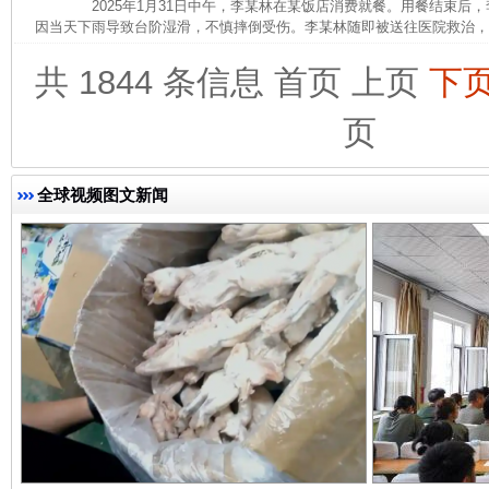
2025年1月31日中午，李某林在某饭店消费就餐。用餐结束后
因当天下雨导致台阶湿滑，不慎摔倒受伤。李某林随即被送往医院救治，诊断
共 1844 条信息
首页
上页
下
完善运行机制助力责任有效落实
一纸欠条
页
全球视频图文新闻
东山县通报“牛蛙产品抗生素超标问题”
法