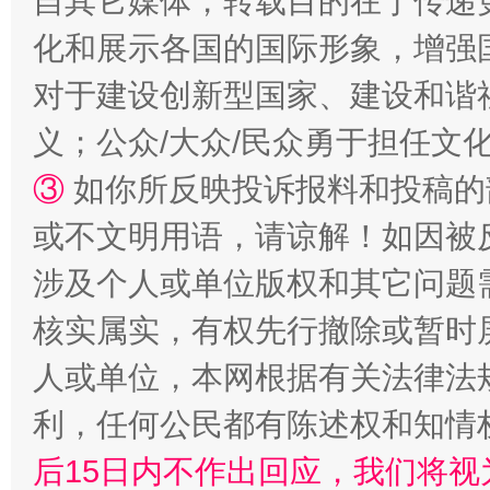
自其它媒体，转载目的在于传递
化和展示各国的国际形象，增强
对于建设创新型国家、建设和谐
义；公众/大众/民众勇于担任文
③
如你所反映投诉报料和投稿的
或不文明用语，请谅解！如因被
“蜀中异人”王建安的艺术幻境
涉及个人或单位版权和其它问题
核实属实，有权先行撤除或暂时
人或单位，本网根据有关法律法
利，任何公民都有陈述权和知情
后15日内不作出回应，我们将视