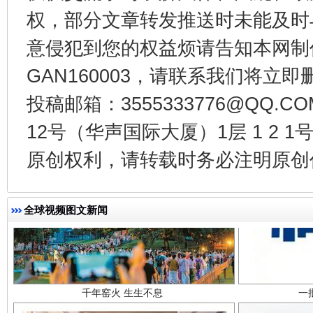
权，部分文章转发推送时未能及时
东山县通报“牛蛙产品抗生素超标问题”
法
意侵犯到您的权益烦请告知本网制作采编
GAN160003，请联系我们将立即删
投稿邮箱：3555333776@QQ
12号（华声国际大厦）1层 1 2
原创权利，请转载时务必注明原创作
全球视频图文新闻
千年窑火 生生不息
一