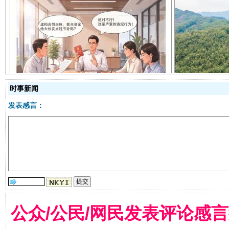
揭开“小金库”的免责幌子
时事新闻
发表感言：
受贿1.44亿！段成刚被判无期
从幼儿
公众/公民/网民发表评论感