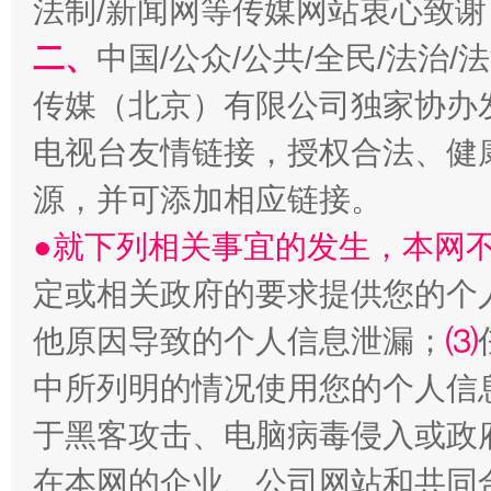
法制/新闻网等传媒网站衷心致谢
二、
中国/公众/公共/全民/法治
揭开“小金库”的免责幌子
传媒（北京）有限公司独家协办
电视台友情链接，授权合法、健
源，并可添加相应链接。
●就下列相关事宜的发生，本网
定或相关政府的要求提供您的个
他原因导致的个人信息泄漏；
⑶
受贿1.44亿！段成刚被判无期
从幼儿
中所列明的情况使用您的个人信
于黑客攻击、电脑病毒侵入或政
在本网的企业、公司网站和共同