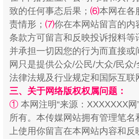
致的任何事态后果；
⑹
本网在各
责情形；
⑺
你在本网站留言的内
条款方可留言和反映投诉报料等
并承担一切因您的行为而直接或
全民健身五年计划来了！等你上场
网只是提供公众/公民/大众/民
法律法规及行业规定和国际互联
三、关于网络版权权属问题：
①
本网注明“来源：XXXXXXX网
所有。本传媒网站拥有管理笔名
上使用你留言在本网站内容和反
阿坝州三大球赛在茂县开幕
规模最