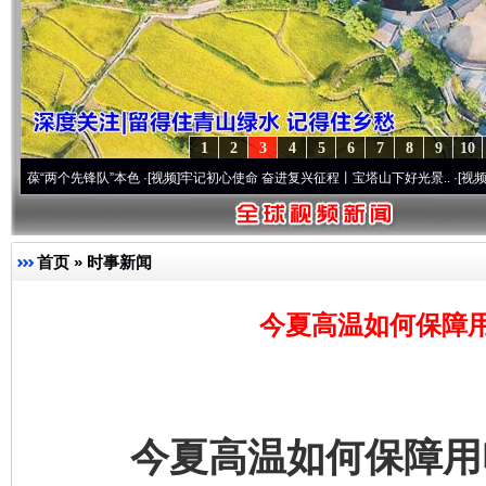
1
2
3
4
5
6
7
8
9
10
个先锋队”本色
·[视频]
牢记初心使命 奋进复兴征程丨宝塔山下好光景..
·[视频]
因党而生 
首页
»
时事新闻
今夏高温如何保障
今夏高温如何保障用电