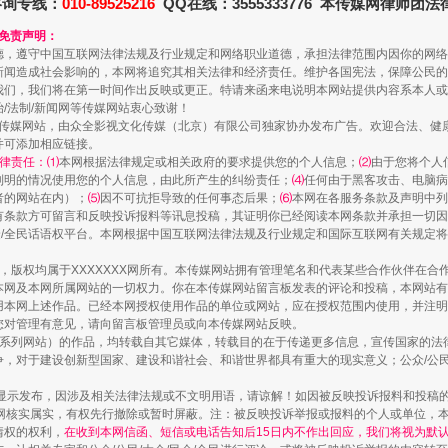
咨询专线：
010-89525216
QQ在线：3555333776 本传媒网律师团
和免责声明：
德，遵守中国互联网法律法规及行业规定和网络职业道德，承担法律范围内因你的网络
新闻造成社会影响的，本网将追究其相关法律和经济责任。维护各国宪法，保障公民的
我们，我们将在第一时间作出反映或更正。特请来函来电说明本网站提供内容系本人或
治/法制/新闻网等传媒网站衷心致谢！
新闻网等传媒网站，由众全影视文化传媒（北京）有限公司独家协办发布广告。欢迎合法、
并可添加相应链接。
律责任：⑴
本网根据法律规定或相关政府的要求提供您的个人信息；
⑵
由于您将个人
列明的情况使用您的个人信息，由此所产生的纠纷责任；
⑷
任何由于黑客攻击、电脑病
者的网站在内）；
⑸
因不可抗拒导致的任何事态后果；
⑹
本网在各服务条款及声明中列
有条款方可留言和反映投诉报料等讯息投稿，其证明你已经阅读本网条款并承担一切因
民众/全民话语权平台。本网根据中国互联网法律法规及行业规定和国际互联网有关规定
镜头丨大暑三秋近
作品，版权均属于XXXXXXX网所有。本传媒网站拥有管理笔名和代表某些合作伙伴在
本网及本网所属网站的一切权力。你在本传媒网站留言板发表的评论和投稿，本网站有
本网上述作品。已经本网授权使用作品的单位或网站，应在授权范围内使用，并注明“来
您对管理有意见，请向留言板管理员或向本传媒网站反映。
本传媒系列网站）的作品，均转载自其它媒体，转载目的在于传递更多信息，宣传国家的
，对于建设创新型国家、建设和谐社会、和谐世界都具有重大的现实意义；公众/公民/
显示发布，因涉及相关法律法规或不文明用语，请谅解！如因被反映投诉报料和投稿
网核实属实，有权先行撤除或暂时屏蔽。注：被反映投诉举报或报料的个人或单位，
情权的权利，
在收到本网信函、短信或电话告知后15日内不作出回应，我们将视为默