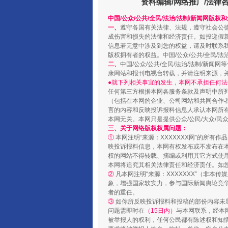
资料编辑/网络推广/法律
中国/公众/公共/全民/法治/法制/新闻网版权
一、
遵守各国有关法律、法规，遵守社会公
成伤害和损失的法律和经济责任。如投递假
信息若无意中涉及到您的权益，请及时联系
版权拥有者的权益。中国/公众/公共/全民/法
二、
中国/公众/公共/全民/法治/法制/
康网站和报刊电视台转载，并请注明来源，
●就下列相关事宜的发生，本网不承担任何法
任何第三方根据本网各服务条款及声明中所
（包括在本网的企业、公司网站和共同合作
言的内容和反映投诉报料信息人承认本网所
本网无关。本网只是提供公众/公民/大众/
国家大学科技园优化重塑工作
三、关于网络版权权属问题：
①
本网注明“来源：XXXXXXX网”的所有
映投诉报料信息，本网有权发布或不发布在
权的网站不得转载、摘编或利用其它方式使用
本网将追究其相关法律责任和经济责任。如
②
凡本网注明“来源：XXXXXXX”（非
象，增强国家软实力，参与国际新闻舆论竞争
者的重任。
③
如你所反映投诉报料和投稿的部份内容未
问题需即时在
（15日内）
与本网联系，经本
被举报人的权利，任何公民都有陈述权和知