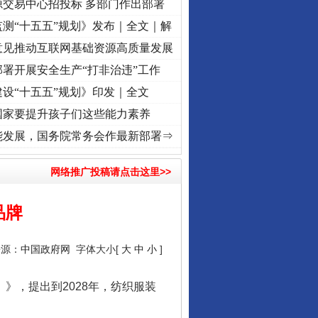
源交易中心招投标 多部门作出部署
测“十五五”规划》发布｜全文｜解
意见推动互联网基础资源高质量发展
署开展安全生产“打非治违”工作
设“十五五”规划》印发｜全文
国家要提升孩子们这些能力素养
心使命 奋进复兴征程丨“转折之城”激荡..
·[视频]
牢记初心使命 奋进复兴征程丨红船起航
能发展，国务院常务会作最新部署⇒
网络推广投稿请点击这里>>
品牌
来源：
中国政府网
字体大小[
大
中
小
]
》，提出到2028年，纺织服装