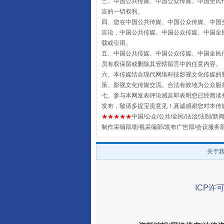
三、中国公共传媒、中国公众传媒、中国全民传媒China 
言的一切权利。
四、您在中国公共传媒、中国公众传媒、中国全民传媒Chin
言论，中国公共传媒、中国公众传媒、中国全民传媒China
载或引用。
五、中国公共传媒、中国公众传媒、中国全民传媒China 
员有权保留或删除其管辖留言中的任意内容。
六、本传媒结合现代网络科技影视文化传媒的新
全民健身五年计划来了！等你上
策、影视文化传媒交流。合法有效地为公众服
七、参与本网发表评论感言即表明您已经阅读并
发布，敬请多提宝贵意见！真诚感谢您对本传
★★★★★
中国/公众/公共/全民/法治/法制/新闻
制作采编部/影视采编部/发布广告部/会议服务
关于
ICP许可
阿坝州三大球赛在茂县开幕