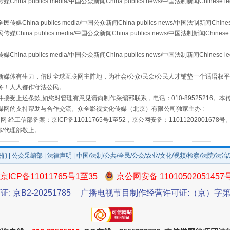
publics media/中国公众新闻China publics news/中国法制新闻Chinese l
a publics media/中国公众新闻China publics news/中国法制新闻Chinese
 publics media/中国公众新闻China publics news/中国法制新闻Chinese 
publics media/中国公众新闻China publics news/中国法制新闻Chinese l
媒体有生力，借助全球互联网主阵地，为社会/公众/民众/公民人才铺垫一个话语权平
场
事关残疾人未来5年
务！人人都作守法公民。
接受上述条款,如您对管理有意见请向制作采编部联系，电话：010-89525216。
媒网的支持帮助与合作交流。众全影视文化传媒（北京）有限公司独家主办 :
网 经工信部备案：京ICP备11011765号1至52，京公网安备：11011202001678号
部/代理部敬上。
我们
|
公众采编部
|
法律声明
| 中国/法制/公共/全民/公众/农业/文化/视频/检察/法院/法治
京ICP备11011765号1至35
京公网安备 11010502051457
证: 京B2-20251785
广播电视节目制作经营许可证:（京）字第3
规模最大的光氢储一体化项目