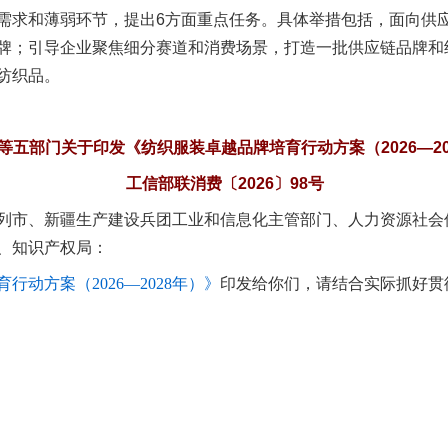
求和薄弱环节，提出6方面重点任务。具体举措包括，面向供应
牌；引导企业聚焦细分赛道和消费场景，打造一批供应链品牌和
纺织品。
等五部门关于印发《纺织服装卓越品牌培育行动方案（2026—20
实
一纸欠条伤亲情 巡回调解促和解..
工信部联消费〔2026〕98号
列市、新疆生产建设兵团工业和信息化主管部门、人力资源社会
、知识产权局：
行动方案（2026—2028年）》
印发给你们，请结合实际抓好贯
题”
法徽映军营 权益有保障