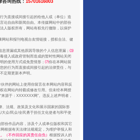
法律咨询热线：
15701616003
行为直接或间接引起的给他人或（单位）造
言论自由和新闻自由。本传媒网站中的部份
法人版权所有，网站有权先行撤除，以保护
健康网站和报刊电视台友情链接，授权合法、健
信息泄漏或其他原因导致的个人信息泄漏；
⑶
毒侵入或政府管制而造成的暂时性网站关闭
明的使用方式或免责情形；
⑺
你在本网站留
您的行为而直接或间接引起的法律责任，与
将不定期更新本声明。
山西：不断增强治理腐败综合效能
合作伙伴的网站上使用你留言在本网站内容和反
权在网站内转载或修改引用。但未经本网授
源于：XXXXXXX网”。违反上述声明者，
法律、法规、政策及文化和展示国家的国际形
大众/民众/全民勇于担任文化使者与和平使
的部份作品内容，涉及个人或单位版权和其它
本网根据有关法律法规规定，为维护举报人和
认。（不作回应的其责任自负）
根据投诉人的