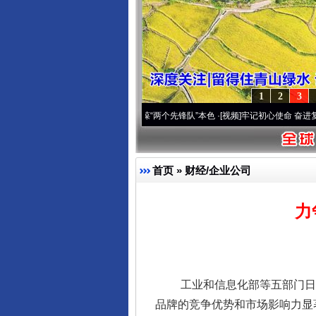
1
2
3
 深刻改变雪域高原..
·[视频]
永葆“两个先锋队”本色
·[视频]
牢记初心使命 奋进复兴征程丨
首页
»
财经/企业公司
力
工业和信息化部等五部门日前联合
品牌的竞争优势和市场影响力显