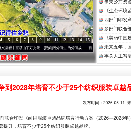
事关公共资
《生态环境监
读
四部门印发
多部门联合部
《美丽中国建
4
5
6
7
8
9
10
11
12
13
14
15
未来五年，
宝塔山下好光景..
·[视频]
因党而生 为党而战——百年“纪”事⑧加强纪律..
·[视频]
牢记初
事关人工智
争到2028年培育不少于25个纺织服装卓越
发布时间：2026-05-11 
印发《纺织服装卓越品牌培育行动方案（2026—2028年）
著提升，培育不少于25个纺织服装卓越品牌。