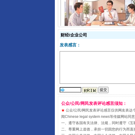
揭开“小金库”的免责幌子
财经/企业公司
发表感言：
公众/公民/网民发表评论感言须知：
受贿1.44亿！段成刚被判无期
★
公众/公民/网民发表评论感言仅供网友表达个人看法
闻Chinese legal system new
一、遵守各国有关法律、法规，同时遵守《
互
二、尊重网上道德，承担一切因您的行为而直