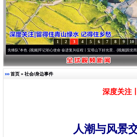
1
2
3
4
5
6
7
8
9
10
”本色
·[视频]
牢记初心使命 奋进复兴征程丨宝塔山下好光景..
·[视频]
因党而生 为党而战
首页
»
社会/身边事件
深度关注
人潮与风景交