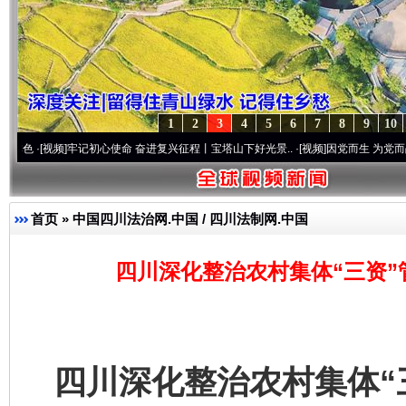
1
2
3
4
5
6
7
8
9
10
]
牢记初心使命 奋进复兴征程丨宝塔山下好光景..
·[视频]
因党而生 为党而战——百年“纪
首页
»
中国四川法治网.中国 / 四川法制网.中国
四川深化整治农村集体“三资”
四川深化整治农村集体“