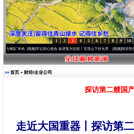
1
2
3
4
5
6
7
8
9
10
色
·[视频]
牢记初心使命 奋进复兴征程丨宝塔山下好光景..
·[视频]
因党而生 为党而战——
首页
»
财经/企业公司
探访第二艘国产
走近大国重器丨探访第二