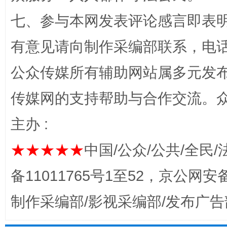
七、参与本网发表评论感言即表明
千年窑火 生生不息
一
有意见请向制作采编部联系，电话：0
公众传媒所有辅助网站属多元发
传媒网的支持帮助与合作交流。
主办 :
★★★★★
中国/公众/公共/全民/
揭开“小金库”的免责幌子
备11011765号1至52，京公网安备：
制作采编部/影视采编部/发布广告