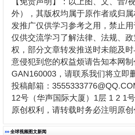
【免责声明】：以上图、文、音/
外），其版权均属于原作者或归属
发推广仅供学习参考之用，禁止用
仅供交流学习了解法律、法规、政
权，部分文章转发推送时未能及时
受贿1.44亿！段成刚被判无期
从幼儿
意侵犯到您的权益烦请告知本网制作采编
GAN160003，请联系我们将立即删
投稿邮箱：3555333776@QQ
12号（华声国际大厦）1层 1 2
原创权利，请转载时务必注明原创作
全民健身五年计划来了！等你上场
全球视频图文新闻